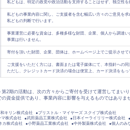
私どもは、特定の政党や政治活動を支持することはせず、独立性を
私どもの事業内容に関し、ご支援者を含む幅広い方々のご意見を求
私どもの判断で行います。
事業運営に必要な資金は、多種多様な財団、企業、個人から調達い
事業は行いません。
寄付を頂いた財団、企業、団体は、ホームページ上でご提示させて
ご支援をいただく方には、書面または電子媒体にて、本指針への同
ただし、クレジットカード決済の場合は便宜上、カード決済をもっ
ト第2期の活動は、次の方々からご寄付を受けて運営してまい
での資金提供であり、事業内容に影響を与えるものではありま
協和キリン株式会社
ブリストル・マイヤーズ スクイブ株式会社
ーマ株式会社
武田薬品工業株式会社
日本イーライリリー株式会社
ネカ株式会社
小野薬品工業株式会社
中外製薬株式会社
個人のみ