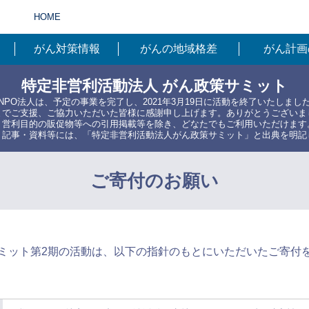
HOME
がん対策情報
がんの地域格差
がん計画
特定非営利活動法人 がん政策サミット
NPO法人は、予定の事業を完了し、2021年3月19日に活動を終了いたしまし
までご支援、ご協力いただいた皆様に感謝申し上げます。ありがとうございま
、営利目的の販促物等への引用掲載等を除き、どなたでもご利用いただけます
・記事・資料等には、「特定非営利活動法人がん政策サミット」と出典を明記
ご寄付のお願い
ミット第2期の活動は、以下の指針のもとにいただいたご寄付