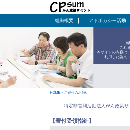
組織概要
アドボカシー活動
当
これ
本サイトの内容は
利用した論文
HOME
> ご寄付のお願い
特定非営利活動法人がん政策サ
【寄付受領指針】