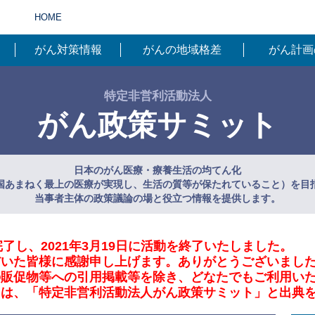
HOME
がん対策情報
がんの地域格差
がん計画
特定非営利活動法人
がん政策サミット
日本のがん医療・療養生活の均てん化
国あまねく最上の医療が実現し、生活の質等が保たれていること）を目
当事者主体の政策議論の場と役立つ情報を提供します。
了し、2021年3月19日に活動を終了いたしました。
だいた皆様に感謝申し上げます。ありがとうございまし
の販促物等への引用掲載等を除き、どなたでもご利用い
には、「特定非営利活動法人がん政策サミット」と出典