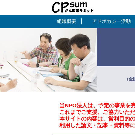
組織概要
アドボカシー活動
（全
当NPO法人は、予定の事業を完
これまでご支援、ご協力いた
本サイトの内容は、営利目的
利用した論文・記事・資料等