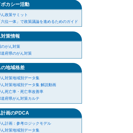
ドボカシー活動
がん政策サミット
「六位一体」で政策議論を進めるためのガイド
ん対策情報
国のがん対策
都道府県のがん対策
んの地域格差
がん対策地域別データ集
がん対策地域別データ集 解説動画
がん死亡率・死亡率改善率
都道府県がん対策カルテ
計画のPDCA
がん計画：参考ロジックモデル
がん対策地域別データ集